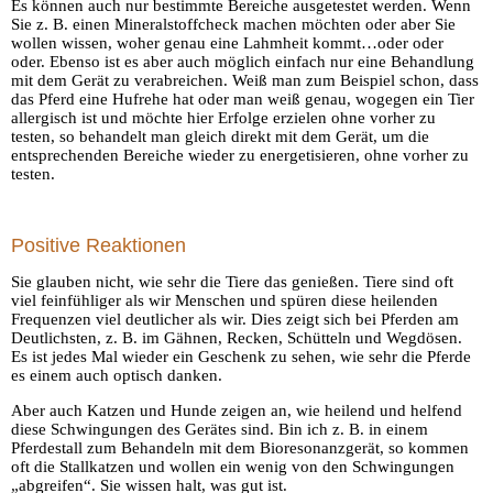
Es können auch nur bestimmte Bereiche ausgetestet werden. Wenn
Sie z. B. einen Mineralstoffcheck machen möchten oder aber Sie
wollen wissen, woher genau eine Lahmheit kommt…oder oder
oder.
Ebenso ist es aber auch möglich einfach nur eine Behandlung
mit dem Gerät zu verabreichen. Weiß man zum Beispiel schon, dass
das Pferd eine Hufrehe hat oder man weiß genau, wogegen ein Tier
allergisch ist und möchte hier Erfolge erzielen ohne vorher zu
testen, so behandelt man gleich direkt mit dem Gerät, um die
entsprechenden Bereiche wieder zu energetisieren, ohne vorher zu
testen.
Positive Reaktionen
Sie glauben nicht, wie sehr die Tiere das genießen. Tiere sind oft
viel feinfühliger als wir Menschen und spüren diese heilenden
Frequenzen viel deutlicher als wir.
Dies zeigt sich bei Pferden am
Deutlichsten, z. B. im Gähnen, Recken, Schütteln und Wegdösen.
Es ist jedes Mal wieder ein Geschenk zu sehen, wie sehr die Pferde
es einem auch optisch danken.
Aber auch Katzen und Hunde zeigen an, wie heilend und helfend
diese Schwingungen des Gerätes sind.
Bin ich z. B. in einem
Pferdestall zum Behandeln mit dem Bioresonanzgerät, so kommen
oft die Stallkatzen und wollen ein wenig von den Schwingungen
„abgreifen“. Sie wissen halt, was gut ist.